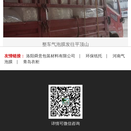
整车气泡膜发往平顶山
友情链接：
洛阳舜意包装材料有限公司
|
环保纸托
|
河南气
泡膜
|
青岛衣柜
详情可微信咨询