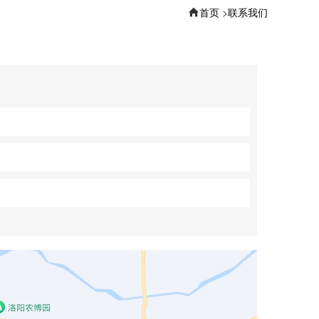
首页
>
联系我们